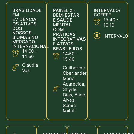
BRASILIDADE
PAINEL 2 -
INTERVALO/
EM
COFFEE
BEM-ESTAR
EVIDÊNCIA:
15:40 -
E SAÚDE
OS ATIVOS
MENTAL
16:10
DOS
COM
NOSSOS
PRÁTICAS
INTERVALO
BIOMAS NO
INTEGRATIVAS
MERCADO
E ATIVOS
INTERNACIONAL
BRASILEIROS
14:00 -
14:50 -
14:50
15:40
Cláudia
Guilherme
Vaz
Oberlander,
Maria
Aparecida,
Shyrlei
Dias, Aline
Alves,
Sâmia
Maluf