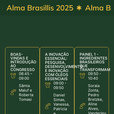
Alma Brasillis 2025
Alma Bras
BOAS-
A INOVAÇÃO
PAINEL 1 -
VINDAS E
INGREDIENTES
ESSENCIAL:
INTRODUÇÃO
BRASILEIROS
PESQUISA,
AO
QUE
DESENVOLVIMENTO
CONGRESSO
TRANSFORMAM
E INOVAÇÃO
08:45 –
09:50 -
COM ÓLEOS
09:00
10:40
ESSENCIAIS
09:00 -
Sâmia
Soraia
09:50
Maluf e
Zonta,
Roberta
Pedro
Daniel
Tomasi
Bretzke,
Simas,
Aline
Vanessa,
Alves,
Patricia
Vanderley
e