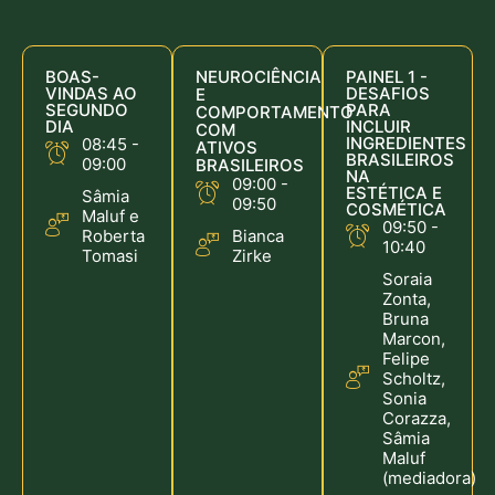
BOAS-
NEUROCIÊNCIA
PAINEL 1 -
VINDAS AO
DESAFIOS
E
SEGUNDO
PARA
COMPORTAMENTO
DIA
INCLUIR
COM
INGREDIENTES
08:45 -
ATIVOS
BRASILEIROS
09:00
BRASILEIROS
NA
09:00 -
ESTÉTICA E
Sâmia
09:50
COSMÉTICA
Maluf e
09:50 -
Roberta
Bianca
10:40
Tomasi
Zirke
Soraia
Zonta,
Bruna
Marcon,
Felipe
Scholtz,
Sonia
Corazza,
Sâmia
Maluf
(mediadora)