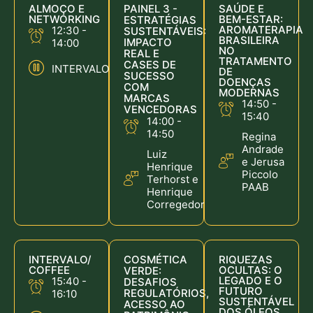
ALMOÇO E
PAINEL 3 -
SAÚDE E
NETWORKING
BEM-ESTAR:
ESTRATÉGIAS
AROMATERAPIA
12:30 -
SUSTENTÁVEIS:
BRASILEIRA
IMPACTO
14:00
NO
REAL E
TRATAMENTO
CASES DE
INTERVALO
DE
SUCESSO
DOENÇAS
COM
MODERNAS
MARCAS
14:50 -
VENCEDORAS
15:40
14:00 -
14:50
Regina
Andrade
Luiz
e Jerusa
Henrique
Piccolo
Terhorst e
PAAB
Henrique
Corregedor
INTERVALO/
COSMÉTICA
RIQUEZAS
COFFEE
OCULTAS: O
VERDE:
LEGADO E O
15:40 -
DESAFIOS
FUTURO
REGULATÓRIOS,
16:10
SUSTENTÁVEL
ACESSO AO
DOS ÓLEOS